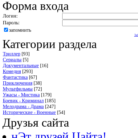
Форма входа
Логин:
Пароль:
запомнить
За
Категории раздела
Триллер
[93]
Сериалы
[5]
Документальные
[16]
Комедия
[293]
Фантастика
[67]
Приключения
[38]
Мультфильмы
[72]
Ужасы - Мистика
[179]
Боевик - Криминал
[185]
Мелодрама - Драма
[247]
Исторические - Военные
[54]
Друзья сайта
нЭт друзей Цайта!