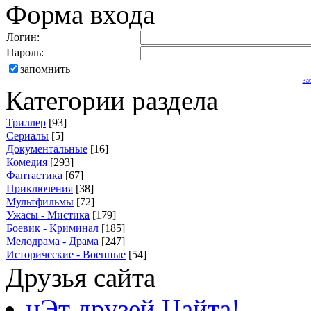
Форма входа
Логин:
Пароль:
запомнить
За
Категории раздела
Триллер
[93]
Сериалы
[5]
Документальные
[16]
Комедия
[293]
Фантастика
[67]
Приключения
[38]
Мультфильмы
[72]
Ужасы - Мистика
[179]
Боевик - Криминал
[185]
Мелодрама - Драма
[247]
Исторические - Военные
[54]
Друзья сайта
нЭт друзей Цайта!