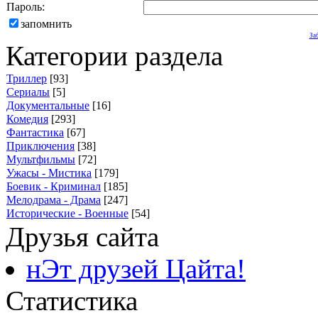
Пароль:
запомнить
За
Категории раздела
Триллер
[93]
Сериалы
[5]
Документальные
[16]
Комедия
[293]
Фантастика
[67]
Приключения
[38]
Мультфильмы
[72]
Ужасы - Мистика
[179]
Боевик - Криминал
[185]
Мелодрама - Драма
[247]
Исторические - Военные
[54]
Друзья сайта
нЭт друзей Цайта!
Статистика