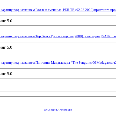
картину под названием Голые и смешные, РЕН-ТВ (02.03.2009) приятного про
артину под названием Top Gear - Русская версия (2009) [2 передача] SATRip 
картину под названием Пингвины Мадагаскара / The Penguins Of Madagascar 
Забыл пароль
·
Регистрация