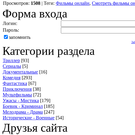
Просмотров
:
1508
|
Теги
:
Фильмы онлайн
,
Смотреть фильмы он
Форма входа
Логин:
Пароль:
запомнить
За
Категории раздела
Триллер
[93]
Сериалы
[5]
Документальные
[16]
Комедия
[293]
Фантастика
[67]
Приключения
[38]
Мультфильмы
[72]
Ужасы - Мистика
[179]
Боевик - Криминал
[185]
Мелодрама - Драма
[247]
Исторические - Военные
[54]
Друзья сайта