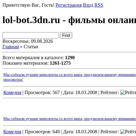
Приветствую Вас
, Гость!
Регистрация
Вход
RSS
lol-bot.3dn.ru - фильмы онлаи
Воскресенье, 09.08.2026
Главная
»
Статьи
Всего материалов в каталоге
:
1290
Показано материалов
:
1261-1275
Мы собрали лучшие киноленты со всего мира, предлагаем вашему вниманию кар
просмотра!
Комедия
| Просмотров: 567 |
Дата:
18.03.2008
| Рейтинг:
Мы собрали лучшие киноленты со всего мира, предлагаем вашему вниманию 
Комедия
| Просмотров: 649 |
Дата:
18.03.2008
| Рейтинг: