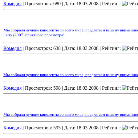
Комедия
| Просмотров: 680 |
Дата:
18.03.2008
| Рейтинг:
Мы собрали лучшие киноленты со всего мира, предлагаем вашему вниманию 
Larry (2007) приятного просмотра!
Комедия
| Просмотров: 638 |
Дата:
18.03.2008
| Рейтинг:
Мы собрали лучшие киноленты со всего мира, предлагаем вашему вниманию к
Комедия
| Просмотров: 598 |
Дата:
18.03.2008
| Рейтинг:
Мы собрали лучшие киноленты со всего мира, предлагаем вашему вниманию к
Комедия
| Просмотров: 595 |
Дата:
18.03.2008
| Рейтинг: