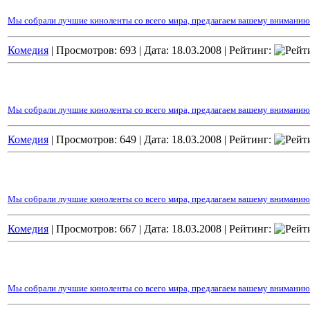
Мы собрали лучшие киноленты со всего мира, предлагаем вашему вниманию к
Комедия
| Просмотров: 693 |
Дата:
18.03.2008
| Рейтинг:
Мы собрали лучшие киноленты со всего мира, предлагаем вашему вниманию 
Комедия
| Просмотров: 649 |
Дата:
18.03.2008
| Рейтинг:
Мы собрали лучшие киноленты со всего мира, предлагаем вашему вниманию 
Комедия
| Просмотров: 667 |
Дата:
18.03.2008
| Рейтинг:
Мы собрали лучшие киноленты со всего мира, предлагаем вашему вниманию к