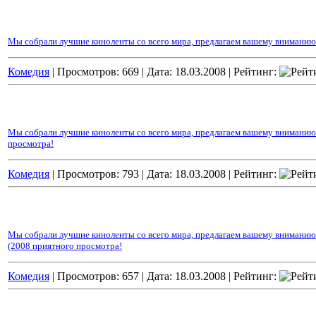
Мы собрали лучшие киноленты со всего мира, предлагаем вашему вниманию к
Комедия
| Просмотров: 669 |
Дата:
18.03.2008
| Рейтинг:
Мы собрали лучшие киноленты со всего мира, предлагаем вашему вниманию к
просмотра!
Комедия
| Просмотров: 793 |
Дата:
18.03.2008
| Рейтинг:
Мы собрали лучшие киноленты со всего мира, предлагаем вашему вниманию к
(2008 приятного просмотра!
Комедия
| Просмотров: 657 |
Дата:
18.03.2008
| Рейтинг: