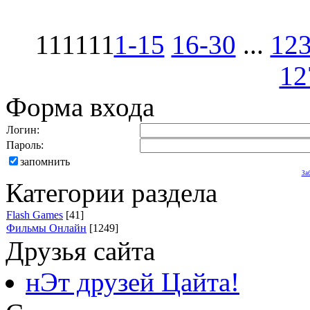
111111
1-15
16-30
...
12
12
Форма входа
Логин:
Пароль:
запомнить
За
Категории раздела
Flash Games
[41]
Фильмы Онлайн
[1249]
Друзья сайта
нЭт друзей Цайта!