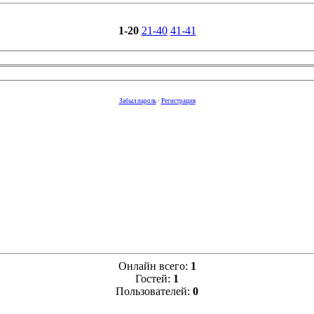
1-20
21-40
41-41
Забыл пароль
·
Регистрация
Онлайн всего:
1
Гостей:
1
Пользователей:
0